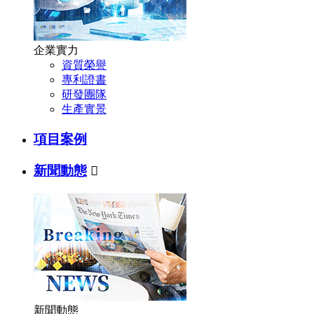
企業實力
資質榮譽
專利證書
研發團隊
生產實景
項目案例
新聞動態

新聞動態