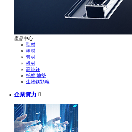
產品中心
型材
棒材
管材
板材
高純鎂
托盤 地墊
生物鎂顆粒
企業實力
