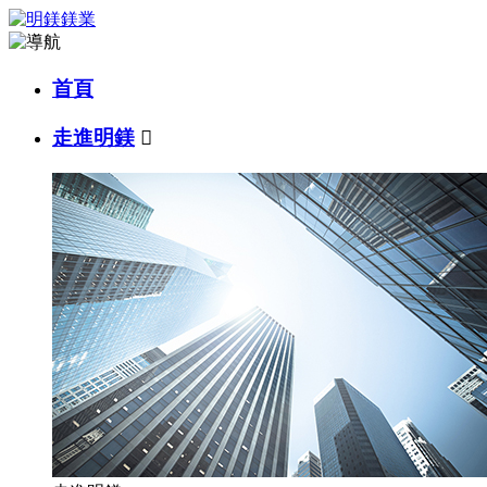
首頁
走進明鎂
