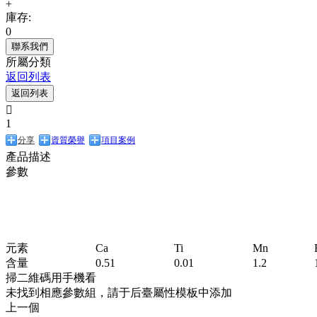
+
庫存:
0
聯系我們
所屬分類
返回列表
返回列表

1
分享
資質榮譽
項目案例
產品描述
參數
元素
Ca
Ti
Mn
含量
0.51
0.01
1.2
掃二維碼用手機看
未找到相應參數組，請于后臺屬性模板中添加
上一個