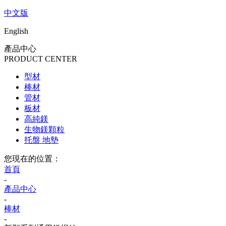
中文版
English
產品中心
PRODUCT CENTER
型材
棒材
管材
板材
高純鎂
生物鎂顆粒
托盤 地墊
您現在的位置：
首頁
-
產品中心
-
棒材
-