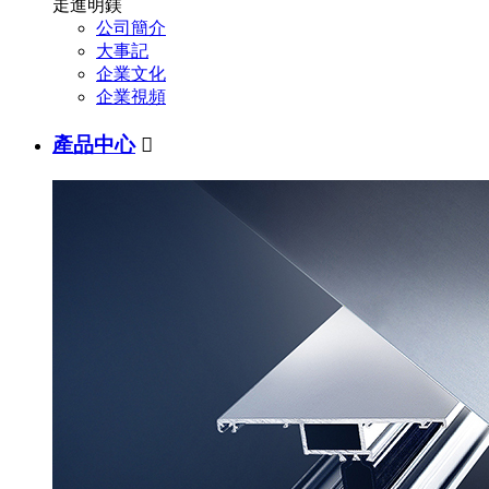
走進明鎂
公司簡介
大事記
企業文化
企業視頻
產品中心
