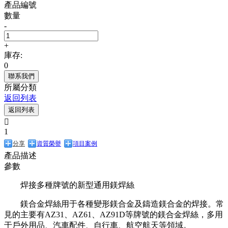
產品編號
數量
-
+
庫存:
0
聯系我們
所屬分類
返回列表
返回列表

1
分享
資質榮譽
項目案例
產品描述
參數
焊接多種牌號的新型通用鎂焊絲
鎂合金焊絲用于各種變形鎂合金及鑄造鎂合金的焊接。常
見的主要有AZ31、AZ61、AZ91D等牌號的鎂合金焊絲，多用
于戶外用品、汽車配件、自行車、航空航天等領域。