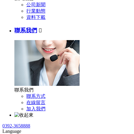
公司新聞
行業動態
資料下載
聯系我們

聯系我們
聯系方式
在線留言
加入我們
0392-3658888
Language