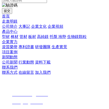
提交
首頁
走進明鎂
公司簡介
大事記
企業文化
企業視頻
產品中心
型材
棒材
管材
板材
高純鎂
托盤 地墊
生物鎂顆粒
企業實力
資質榮譽
專利證書
研發團隊
生產實景
項目案例
新聞動態
公司新聞
行業動態
資料下載
聯系我們
聯系方式
在線留言
加入我們
河南明鎂鎂業科技有限公司
電話：
0392-3658888
/
3659999
郵箱：
hnmingmei@163.com